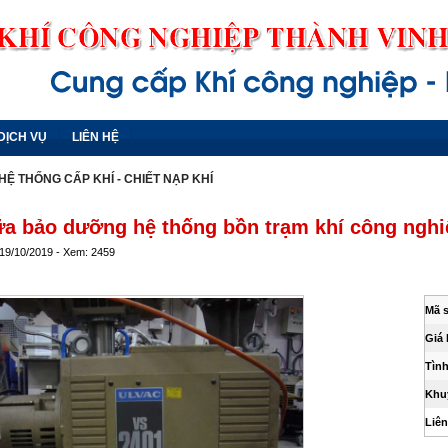
DỊCH VỤ
LIÊN HỆ
HỆ THỐNG CẤP KHÍ - CHIẾT NẠP KHÍ
a bảo dưỡng hệ thống bồn trạm khí công nghi
 19/10/2019 - Xem: 2459
Mã 
Giá 
Tình
Khu
Liên