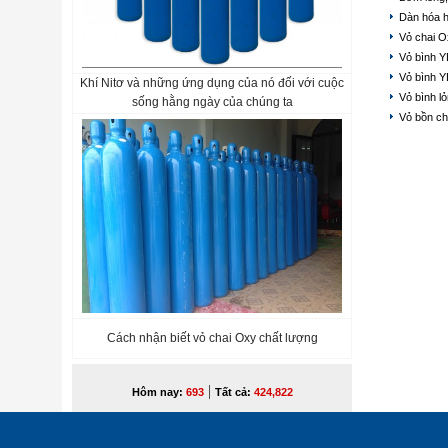
Dàn hóa h
Vỏ chai 
Vỏ bình Y
Vỏ bình Y
Khí Nitơ và những ứng dụng của nó đối với cuộc
Vỏ bình l
sống hằng ngày của chúng ta
Vỏ bồn ch
Cách nhận biết vỏ chai Oxy chất lượng
|
Hôm nay:
693
Tất cả:
424,822